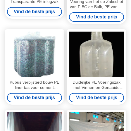
Transparante PE-inlegzak
Voering van het de Zakschot
van FIBC de Bulk, PE van de
Vind de beste prijs
Landbouwproductenopslag
Vind de beste prijs
Voeringszak
Kubus verbijsterd bouw PE
Duidelijke PE Voeringszak
liner tas voor cement
met Vinnen en Genaaide
shipping vervoer
Gehechtheid, SGS/CPTC-
Vind de beste prijs
Vind de beste prijs
Certificaat