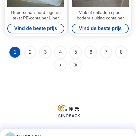
Gepersonaliseerd logo en
Vlak of ontladen spoot
tekst PE-container Liner
bodem sluiting container
Bags UV-behandeld
inlegzakken voor
Vind de beste prijs
Vind de beste prijs
gemakkelijke ontlading
1
2
3
4
5
6
7
8