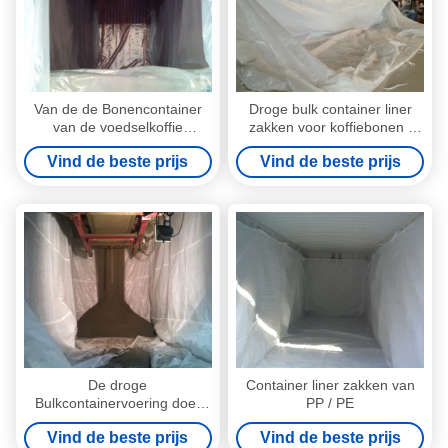
Van de de Bonencontainer
Droge bulk container liner
van de voedselkoffie
zakken voor koffiebonen /
verhinderen de Bulk de
mineralen / chemicaliën /
Vind de beste prijs
Vind de beste prijs
Voeringszakken met
food
Verontreiniging
De droge
Container liner zakken van
Bulkcontainervoering doet
PP / PE
Vier in zakken - Comité Vorm
Vind de beste prijs
Vind de beste prijs
voor Koffiebonen