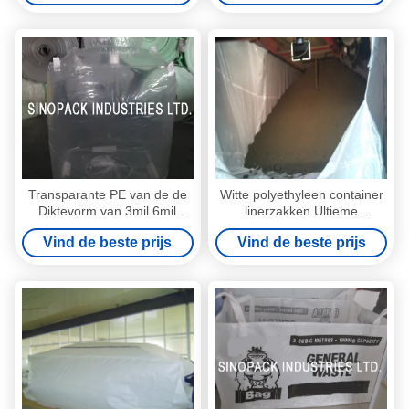
Transparante PE van de de
Witte polyethyleen container
Diktevorm van 3mil 6mil
linerzakken Ultieme
Geschikte Grote Zakvoering
verpakkingsoplossing voor
Vind de beste prijs
Vind de beste prijs
van LLDPE/LDPE
bulkvervoer