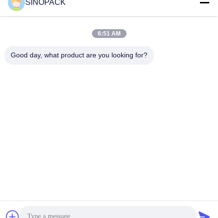
Sociale media
SINOPACK
6:51 AM
Snel contact
Good day, what product are you looking for?
Tel
86-25-84724100
E-mail
yiyu@fibc.net.cn
Adres
RM.1607 Zhenghong Mansion, No. 38 Hongwu RD, Nanjing
210001, China
Privacybeleid
|
Sitemap
China Goed Kwaliteit Big Bag FIBC Leverancier. Copyright ©
2015-2026 SINOPACK INDUSTRIES LTD Allemaal. Alle rechten