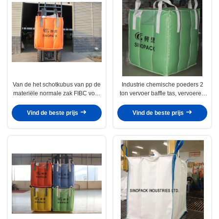
Van de het schotkubus van pp de
Industrie chemische poeders 2
materiële normale zak FIBC voor
ton vervoer baffle tas, vervoeren
bloem/koolstof/chemisch poeder
big bag
Vind de beste prijs
Vind de beste prijs