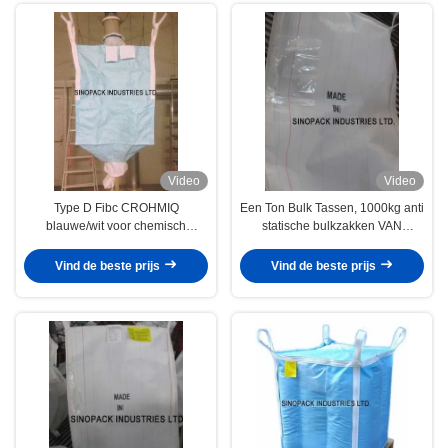
Video
Video
Type D Fibc CROHMIQ
Een Ton Bulk Tassen, 1000kg anti
blauwe/wit voor chemisch
statische bulkzakken VAN
poedervervoer
CROHMIQ stof
Vind de beste prijs
Vind de beste prijs