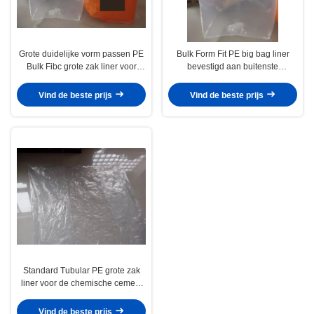
Grote duidelijke vorm passen PE
Bulk Form Fit PE big bag liner
Bulk Fibc grote zak liner voor
bevestigd aan buitenste
koolstofatomen / fijn poeder
Polypropyleen Jumbo Bags
Vind de beste prijs
Vind de beste prijs
Standard Tubular PE grote zak
liner voor de chemische cement
landbouwproducten
Vind de beste prijs