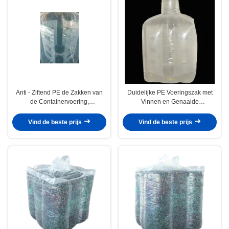
Anti - Ziftend PE de Zakken van
Duidelijke PE Voeringszak met
de Containervoering,
Vinnen en Genaaide
Jumbozakfibc Bulkzak 4 Mil-Dikte
Gehechtheid, SGS/CPTC-
Certificaat
Vind de beste prijs
Vind de beste prijs