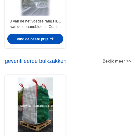
U van de het Voedselrang FIBC
van de douanebloem - Comité
met het Maagdelijke pp Materiaal
van 100%
Vind de beste prijs
geventileerde bulkzakken
Bekijk meer >>