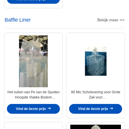
Baffle Liner
Bekijk meer >>
Het vullen van Pe van de Spuiten
80 Mic Schotvoering voor Grote
Hoogste Vlakke Bodem
Zak voor
Schotvoering voor Fibc en
Cement/Landbouwproductenopslag
Bulkzak 90*90*100cm
Vind de beste prijs
Vind de beste prijs