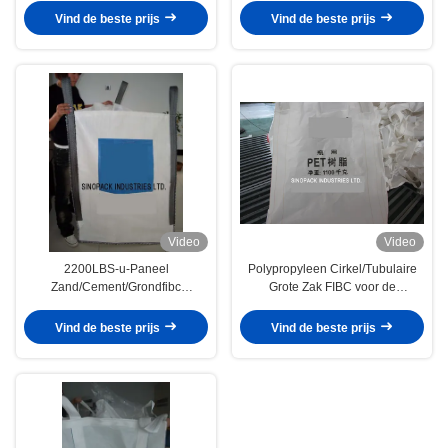
Vind de beste prijs
Vind de beste prijs
Video
Video
2200LBS-u-Paneel
Polypropyleen Cirkel/Tubulaire
Zand/Cement/Grondfibc
Grote Zak FIBC voor de
Jumbozak, 5-1 Veiligheidsfactor
Verpakking van de
HUISDIERENhars
Vind de beste prijs
Vind de beste prijs