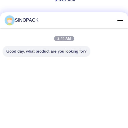
Sociale media
SINOPACK
2:44 AM
Snel contact
Good day, what product are you looking for?
Tel
86-25-84724100
E-mail
yiyu@fibc.net.cn
Adres
RM.1607 Zhenghong Mansion, No. 38 Hongwu RD, Nanjing
210001, China
Privacybeleid
|
Sitemap