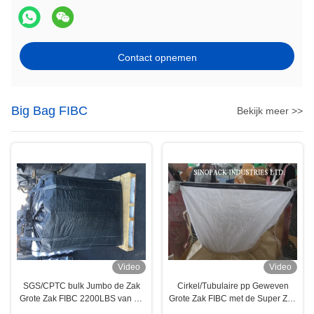
Contact opnemen
Big Bag FIBC
Bekijk meer >>
Video
Video
SGS/CPTC bulk Jumbo de Zak
Cirkel/Tubulaire pp Geweven
Grote Zak FIBC 2200LBS van pp
Grote Zak FIBC met de Super Zak
voor Geactiveerde Koolstof
van de Ritssluitingssluiting