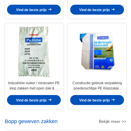
industrieel gebruik 15kg 25kg
zakken automatisch sluiten zich
50kg
Vind de beste prijs
Vind de beste prijs
Industriële suiker / mineralen PE
Constructie gebruik verpakking
klep zakken met open dak & M
poederachtige PE Klepzakjes
kruisje
vochtbestendig
Vind de beste prijs
Vind de beste prijs
Bopp geweven zakken
Bekijk meer >>