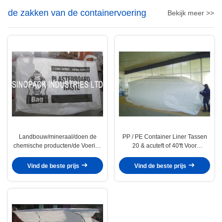
de zakken van de containervoering
Bekijk meer >>
Landbouw/mineraal/doen de
PP / PE Container Liner Tassen
chemische producten/de Voering
20 & acuteft of 40'ft Voor
van de voedselcontainer 2
bulkgoederen vervoer
kubieke meter in zakken
Vind de beste prijs
Vind de beste prijs