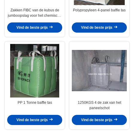
Zakken FIBC van de kubus de
Polypropyleen 4-panel baffle tas
jumboopslag voor het chemische
poeder van de bloemkoolstof
Vind de beste prijs
Vind de beste prijs
PP 1 Tonne baffle tas
1250KGS 4 de zak van het
paneelschot
Vind de beste prijs
Vind de beste prijs