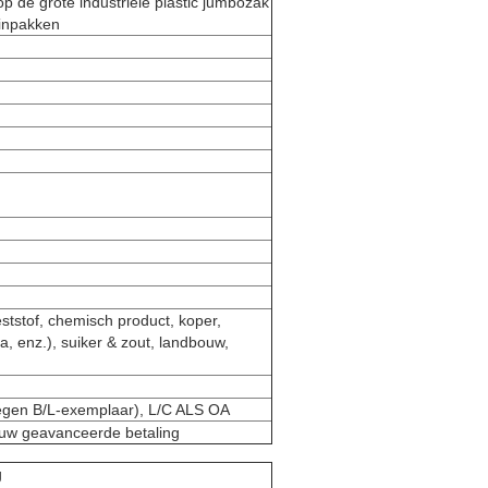
 de grote industriële plastic jumbozak
 inpakken
ststof, chemisch product, koper,
da, enz.), suiker & zout, landbouw,
tegen B/L-exemplaar), L/C ALS OA
 uw geavanceerde betaling
g