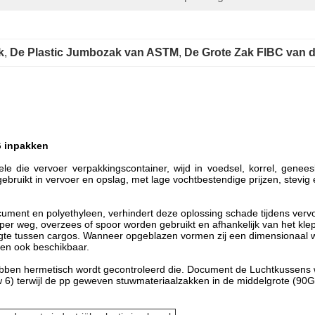
k
, 
De Plastic Jumbozak van ASTM
, 
De Grote Zak FIBC van 
G inpakken
ele die vervoer verpakkingscontainer, wijd in voedsel, korrel, gene
gebruikt in vervoer en opslag, met lage vochtbestendige prijzen, stevi
ument en polyethyleen, verhindert deze oplossing schade tijdens verv
r weg, overzees of spoor worden gebruikt en afhankelijk van het kle
gte tussen cargos. Wanneer opgeblazen vormen zij een dimensionaal wa
en ook beschikbaar.
ebben hermetisch wordt gecontroleerd die. Document de Luchtkussens
vouw 6) terwijl de pp geweven stuwmateriaalzakken in de middelgrote 