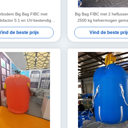
erbodem Big Bag FIBC met
Big Bag FIBC met 2 heflusse
idsfactor 5:1 en UV-bestendige
2500 kg hefvermogen gema
 voor het hanteren van zware
duurzaam polypropyle
Vind de beste prijs
Vind de beste prij
materialen