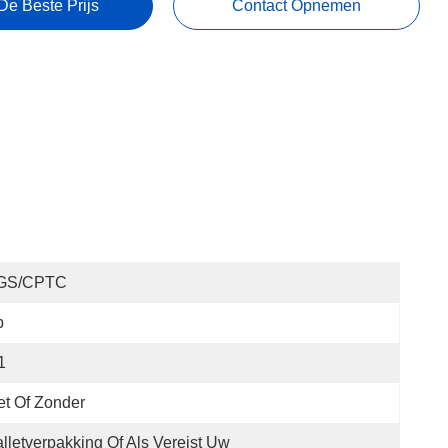
De Beste Prijs
Contact Opnemen
GS/CPTC
p
1
t Of Zonder
lletverpakking Of Als Vereist Uw