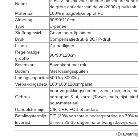
FIBC 2 tonzak voor douane die van de verkoop
Naam
de grote ontlader van de zak2000kg bulkzak
Materiaal
100% maagdelijke pp of PE
Afmeting
90*90*110cm
Type
U-paneel
Stoffengewicht
Gelamineerd/plainent
Druk
Compensatiedruk & BOPP-druk
Lijnen
Zijnaadlijnen
Regelmatige
90*90*120cm
grootte
Bovenkant
Bovenkant met rok
Bodem
Met lossingsspuiten
Ladingscapaciteit
500 kg-3000kg
Verpakkingsdetail
100*100*120cm/pallet
Voor verpakkingscement, zand, mijn, erts, me
Gebruik
aardappel & ui, korrel (Tarwe, maïs, rijst, pin
bouwmateriaal.
Handelstermijn
CIF, CRF, FOB of andere
Betalingstermijn
T/T (30% van totale bedragstorting en 70% 
levertijd
Binnen 25-35 dagen na ontvangstbewijs van
•Drawstrin