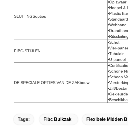
•Op zwaar 
•Hoepel & L
•Plastic Ba
SLUITINGSopties
•Standaard
•Webband
•Draadban
•Ritssluitin
•Schot
•Vier-pane
FIBC-STIJLEN
•Tubulair
•U-paneel
•Certificati
•Schone Ni
•Schoon Ve
DE SPECIALE OPTIES VAN DE ZAKbouw
•Versterki
•Zift/Besta
•Gekleurde 
•Beschikba
Tags:
Fibc Bulkzak
Flexibele Midden B