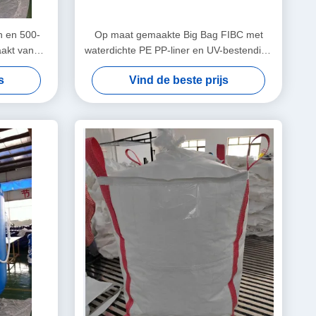
n en 500-
Op maat gemaakte Big Bag FIBC met
akt van
waterdichte PE PP-liner en UV-bestendige
en
coating voor vochtgevoelige goederen
s
Vind de beste prijs