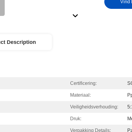
Vind 
ct Description
Certificering:
S
Materiaal:
P
Veiligheidsverhouding:
5:
Druk:
Me
Verpakking Details:
Pa