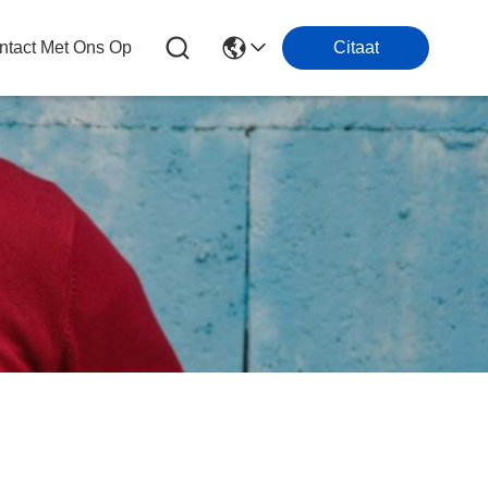
tact Met Ons Op
Citaat