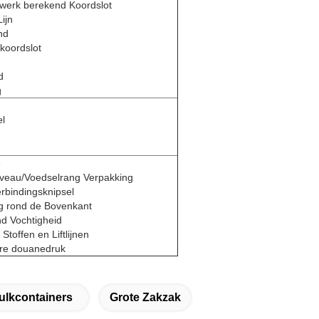
werk berekend Koordslot
ijn
nd
koordslot
d
g
el
e
veau/Voedselrang Verpakking
rbindingsknipsel
ng rond de Bovenkant
nd Vochtigheid
Stoffen en Liftlijnen
re douanedruk
ulkcontainers
Grote Zakzak