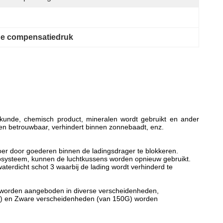
de compensatiedruk
eskunde, chemisch product, mineralen wordt gebruikt en ander
g en betrouwbaar, verhindert binnen zonnebaadt, enz.
oer door goederen binnen de ladingsdrager te blokkeren.
psysteem, kunnen de luchtkussens worden opnieuw gebruikt.
terdicht schot 3 waarbij de lading wordt verhinderd te
 worden aangeboden in diverse verscheidenheden,
(90G) en Zware verscheidenheden (van 150G) worden