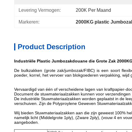
Levering Vermogen:
200K Per Maand
Markeren:
2000KG plastic Jumboza
Product Description
Industriële Plastic Jumbozakdouane die Grote Zak 2000K
De bulkzakken (grote zak/jumbozak/FIBC) is een soort flexib
poeder, korrel, het vervoer van blokgoederen verpakking, wijd 
Vervaardigd van één of verscheidene lagen van kraftpapier-doc
Document de stuwmateriaalzakken kunnen voor verzendingen pe
De industriële Stuwmateriaalzakken worden geplaatst in de lee
verschuiven. Zijn de Polyproylene Geweven Stuwmateriaalzakk
Wij bieden Stuwmateriaalzakken aan die zijn geweest 100% h
namelijk licht (Middelgrote 1ply), (Zware 2ply), (vouw 4 en 
aangeboden.