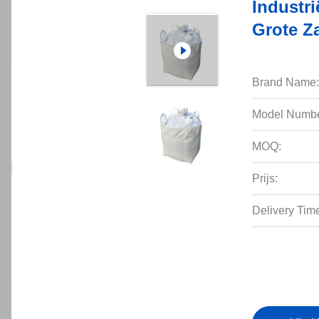
Industr
Grote Z
Brand Name:
Model Numbe
MOQ:
Prijs:
Delivery Tim