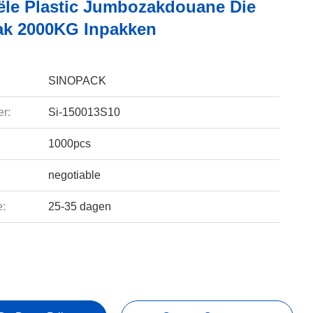
iële Plastic Jumbozakdouane Die
ak 2000KG Inpakken
SINOPACK
r:
Si-150013S10
1000pcs
negotiable
e:
25-35 dagen