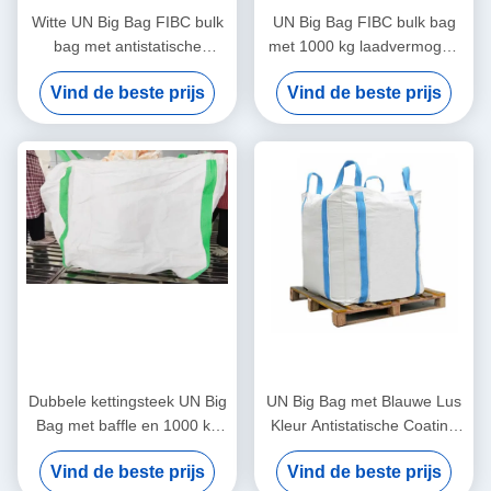
Witte UN Big Bag FIBC bulk
UN Big Bag FIBC bulk bag
bag met antistatische
met 1000 kg laadvermogen
coating 1000 kg
antistatische coating en 4
Vind de beste prijs
Vind de beste prijs
laadvermogen en
hoeklussen voor veilig
dwarshoeklussen voor zwaar
vervoer
vervoer
Dubbele kettingsteek UN Big
UN Big Bag met Blauwe Lus
Bag met baffle en 1000 kg
Kleur Antistatische Coating
capaciteit voor industrieel
en 1000kg Laadvermogen
Vind de beste prijs
Vind de beste prijs
bulktransport
voor Veilig Transport