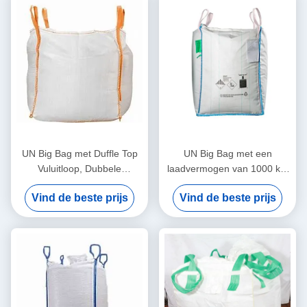
UN Big Bag met Duffle Top
UN Big Bag met een
Vuluitloop, Dubbele
laadvermogen van 1000 kg,
Kettingsteek en Statische
dubbele kettingsteek en
Vind de beste prijs
Vind de beste prijs
Bescherming voor Veilige
blauwe lus kleur voor veilig
Bulkverpakking
materiaaltransport