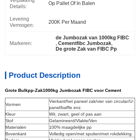
Verpakking
Op Pallet Of In Balen
Details:
Levering
200K Per Maand
Vermogen:
de Jumbozak van 1000kg FIBC
Markeren:
, 
Cementfibc Jumbozak
, 
De grote Zak van FIBC Pp
Product Description
Grote Bulkpp-Zak1000kg Jumbozak FIBC voor Cement
Vierkant/het paneel zak/vier van circular/U-
Vormen
panel/baffle enz.
Kleur
Wit, zwart, geel of pas aan
Stof
Gelamineerd/Vlakte/Ven
Materialen
100% maagdelijke pp
Bovenkant
Volledig open/met spuiten/met rokdekking