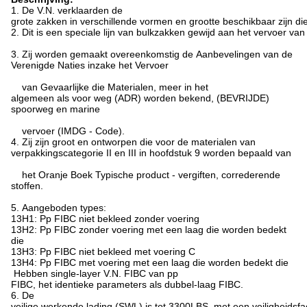
1. De V.N. verklaarden de
grote zakken in verschillende vormen en grootte beschikbaar zijn die
2. Dit is een speciale lijn van bulkzakken gewijd aan het vervoer van
3. Zij worden gemaakt overeenkomstig de Aanbevelingen van de
Verenigde Naties inzake het Vervoer
van Gevaarlijke die Materialen, meer in het
algemeen als voor weg (ADR) worden bekend, (BEVRIJDE)
spoorweg en marine
vervoer (IMDG - Code).
4. Zij zijn groot en ontworpen die voor de materialen van
verpakkingscategorie II en III in hoofdstuk 9 worden bepaald van
het Oranje Boek Typische product - vergiften, correderende
stoffen.
5. Aangeboden types:
13H1: Pp FIBC niet bekleed zonder voering
13H2: Pp FIBC zonder voering met een laag die worden bedekt
die
13H3: Pp FIBC niet bekleed met voering C
13H4: Pp FIBC met voering met een laag die worden bedekt die
Hebben single-layer V.N. FIBC van pp
FIBC, het identieke parameters als dubbel-laag FIBC.
6. De
veilige werkende lading (SWL) is tot 3300LBS, met een veiligheidsfac