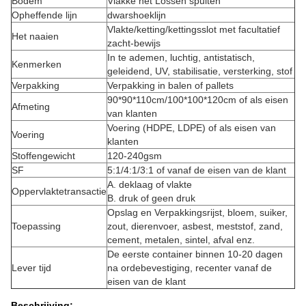
Bodem
Vlakke het Lossen spuiten
Opheffende lijn
dwarshoeklijn
Vlakte/ketting/kettingsslot met facultatief
Het naaien
zacht-bewijs
In te ademen, luchtig, antistatisch,
Kenmerken
geleidend, UV, stabilisatie, versterking, stof
Verpakking
Verpakking in balen of pallets
90*90*110cm/100*100*120cm of als eisen
Afmeting
van klanten
Voering (HDPE, LDPE) of als eisen van
Voering
klanten
Stoffengewicht
120-240gsm
SF
5:1/4:1/3:1 of vanaf de eisen van de klant
A. deklaag of vlakte
Oppervlaktetransactie
B. druk of geen druk
Opslag en Verpakkingsrijst, bloem, suiker,
Toepassing
zout, dierenvoer, asbest, meststof, zand,
cement, metalen, sintel, afval enz.
De eerste container binnen 10-20 dagen
Lever tijd
na ordebevestiging, recenter vanaf de
eisen van de klant
Beschrijving: