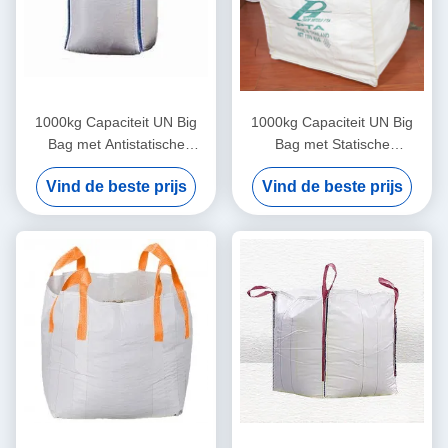
1000kg Capaciteit UN Big
1000kg Capaciteit UN Big
Bag met Antistatische
Bag met Statische
Coating en Dubbele
Bescherming en Cross
Vind de beste prijs
Vind de beste prijs
Kettingsteek voor Veilig
Corner Lussen voor Veilig
Zwaar Transport
Transport van Gevaarlijk
Materiaal