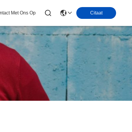
tact Met Ons Op
Citaat