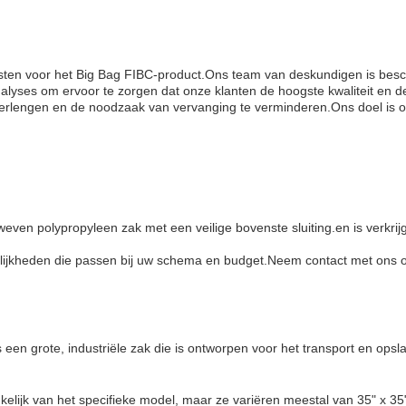
ensten voor het Big Bag FIBC-product.Ons team van deskundigen is bes
nalyses om ervoor te zorgen dat onze klanten de hoogste kwaliteit en 
rlengen en de noodzaak van vervanging te verminderen.Ons doel is om
ven polypropyleen zak met een veilige bovenste sluiting.en is verkri
ijkheden die passen bij uw schema en budget.Neem contact met ons op
s een grote, industriële zak die is ontworpen voor het transport en ops
ijk van het specifieke model, maar ze variëren meestal van 35" x 35" x