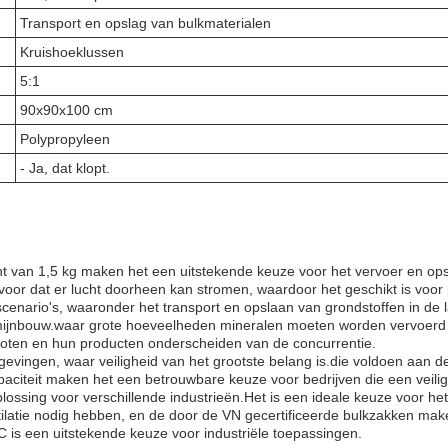
Transport en opslag van bulkmaterialen
Kruishoeklussen
5:1
90x90x100 cm
Polypropyleen
- Ja, dat klopt.
cht van 1,5 kg maken het een uitstekende keuze voor het vervoer en op
or dat er lucht doorheen kan stromen, waardoor het geschikt is voor pr
scenario's, waaronder het transport en opslaan van grondstoffen in de
de mijnbouw.waar grote hoeveelheden mineralen moeten worden vervoer
moten en hun producten onderscheiden van de concurrentie.
gevingen, waar veiligheid van het grootste belang is.die voldoen aan de
citeit maken het een betrouwbare keuze voor bedrijven die een veilig
ossing voor verschillende industrieën.Het is een ideale keuze voor het
ilatie nodig hebben, en de door de VN gecertificeerde bulkzakken mak
 is een uitstekende keuze voor industriële toepassingen.