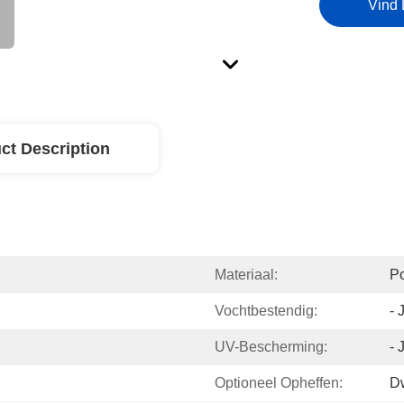
Vind 
ct Description
Materiaal:
Po
Vochtbestendig:
- 
UV-Bescherming:
- 
Optioneel Opheffen:
Dw