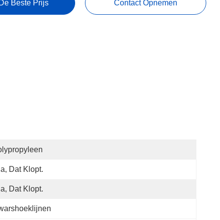
De Beste Prijs
Contact Opnemen
lypropyleen
Ja, Dat Klopt.
Ja, Dat Klopt.
arshoeklijnen