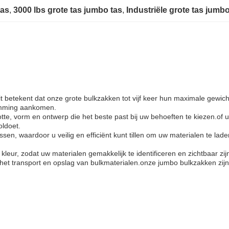
tas
, 
3000 lbs grote tas jumbo tas
, 
Industriële grote tas jumbo
t betekent dat onze grote bulkzakken tot vijf keer hun maximale gewich
temming aankomen.
tte, vorm en ontwerp die het beste past bij uw behoeften te kiezen.o
ldoet.
en, waardoor u veilig en efficiënt kunt tillen om uw materialen te lad
kleur, zodat uw materialen gemakkelijk te identificeren en zichtbaar zijn
r het transport en opslag van bulkmaterialen.onze jumbo bulkzakken zi