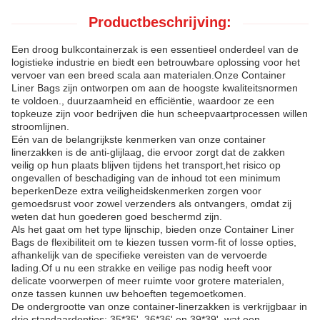
Productbeschrijving:
Een droog bulkcontainerzak is een essentieel onderdeel van de
logistieke industrie en biedt een betrouwbare oplossing voor het
vervoer van een breed scala aan materialen.Onze Container
Liner Bags zijn ontworpen om aan de hoogste kwaliteitsnormen
te voldoen., duurzaamheid en efficiëntie, waardoor ze een
topkeuze zijn voor bedrijven die hun scheepvaartprocessen willen
stroomlijnen.
Eén van de belangrijkste kenmerken van onze container
linerzakken is de anti-glijlaag, die ervoor zorgt dat de zakken
veilig op hun plaats blijven tijdens het transport,het risico op
ongevallen of beschadiging van de inhoud tot een minimum
beperkenDeze extra veiligheidskenmerken zorgen voor
gemoedsrust voor zowel verzenders als ontvangers, omdat zij
weten dat hun goederen goed beschermd zijn.
Als het gaat om het type lijnschip, bieden onze Container Liner
Bags de flexibiliteit om te kiezen tussen vorm-fit of losse opties,
afhankelijk van de specifieke vereisten van de vervoerde
lading.Of u nu een strakke en veilige pas nodig heeft voor
delicate voorwerpen of meer ruimte voor grotere materialen,
onze tassen kunnen uw behoeften tegemoetkomen.
De ondergrootte van onze container-linerzakken is verkrijgbaar in
drie standaardopties: 35*35', 36*36' en 39*39', wat een