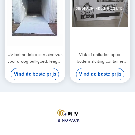
UV-behandelde containerzak
Vlak of ontladen spoot
voor droog bulkgoed, leeg of
bodem sluiting container
bedrukt voor verzending en
inlegzakken voor
Vind de beste prijs
Vind de beste prijs
vrachtverwerking
gemakkelijke ontlading