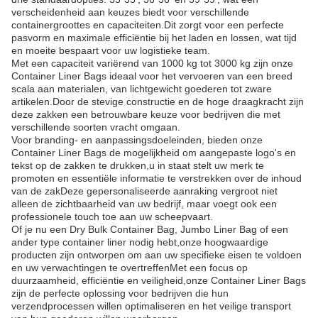
verscheidenheid aan keuzes biedt voor verschillende
containergroottes en capaciteiten.Dit zorgt voor een perfecte
pasvorm en maximale efficiëntie bij het laden en lossen, wat tijd
en moeite bespaart voor uw logistieke team.
Met een capaciteit variërend van 1000 kg tot 3000 kg zijn onze
Container Liner Bags ideaal voor het vervoeren van een breed
scala aan materialen, van lichtgewicht goederen tot zware
artikelen.Door de stevige constructie en de hoge draagkracht zijn
deze zakken een betrouwbare keuze voor bedrijven die met
verschillende soorten vracht omgaan.
Voor branding- en aanpassingsdoeleinden, bieden onze
Container Liner Bags de mogelijkheid om aangepaste logo's en
tekst op de zakken te drukken,u in staat stelt uw merk te
promoten en essentiële informatie te verstrekken over de inhoud
van de zakDeze gepersonaliseerde aanraking vergroot niet
alleen de zichtbaarheid van uw bedrijf, maar voegt ook een
professionele touch toe aan uw scheepvaart.
Of je nu een Dry Bulk Container Bag, Jumbo Liner Bag of een
ander type container liner nodig hebt,onze hoogwaardige
producten zijn ontworpen om aan uw specifieke eisen te voldoen
en uw verwachtingen te overtreffenMet een focus op
duurzaamheid, efficiëntie en veiligheid,onze Container Liner Bags
zijn de perfecte oplossing voor bedrijven die hun
verzendprocessen willen optimaliseren en het veilige transport