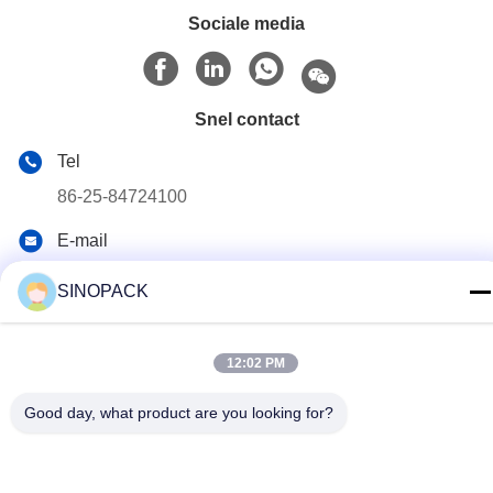
Sociale media
Snel contact
Tel
86-25-84724100
E-mail
yiyu@fibc.net.cn
SINOPACK
Adres
RM.1607 Zhenghong Mansion, No. 38 Hongwu RD, Nanjing
12:02 PM
210001, China
Good day, what product are you looking for?
Privacybeleid
|
Sitemap
China Goed Kwaliteit Big Bag FIBC Leverancier. Copyright ©