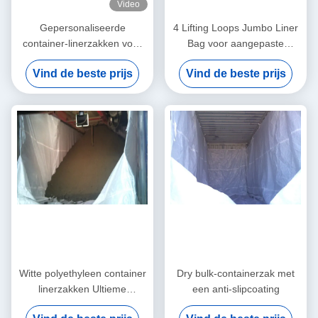
Video
Gepersonaliseerde
4 Lifting Loops Jumbo Liner
container-linerzakken voor
Bag voor aangepaste
de scheepvaart: vorm-fit of
industriële toepassingen
Vind de beste prijs
Vind de beste prijs
los-fit liner type en 5 1
veiligheidsverhouding
Witte polyethyleen container
Dry bulk-containerzak met
linerzakken Ultieme
een anti-slipcoating
verpakkingsoplossing voor