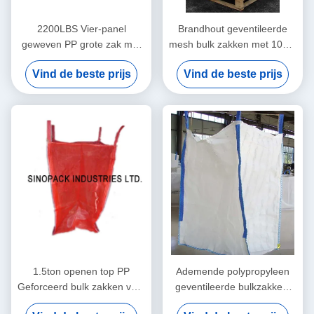
2200LBS Vier-panel
Brandhout geventileerde
geweven PP grote zak met
mesh bulk zakken met 100%
geventileerde stof voor
Vigin polypropyleen
Vind de beste prijs
Vind de beste prijs
aardappelen / ui
1.5ton openen top PP
Ademende polypropyleen
Geforceerd bulk zakken voor
geventileerde bulkzakken,
ui knoflook aardappelen
ton plantaardige ui zak