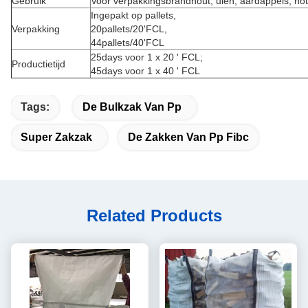
Gebruik
Voor verpakkingsbrandhout, uien, aardappels, not
Ingepakt op pallets,
Verpakking
20pallets/20'FCL,
44pallets/40'FCL
25days voor 1 x 20 ' FCL;
Productietijd
45days voor 1 x 40 ' FCL
Tags:
De Bulkzak Van Pp
Super Zakzak
De Zakken Van Pp Fibc
Related Products