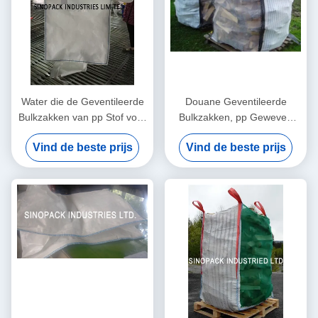
Water die de Geventileerde
Douane Geventileerde
Bulkzakken van pp Stof voor
Bulkzakken, pp Geweven
Één Tonpakket doordringen
Zak voor
Vind de beste prijs
Vind de beste prijs
Verpakkingsbrandhout