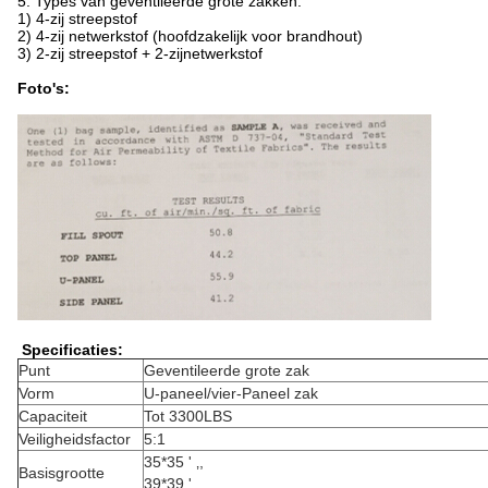
5. Types van geventileerde grote zakken:
1) 4-zij streepstof
2) 4-zij netwerkstof (hoofdzakelijk voor brandhout)
3) 2-zij streepstof + 2-zijnetwerkstof
Foto's:
Specificaties:
Punt
Geventileerde grote zak
Vorm
U-paneel/vier-Paneel zak
Capaciteit
Tot 3300LBS
Veiligheidsfactor
5:1
35*35 ' ‚,
Basisgrootte
39*39 ' ‚