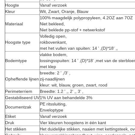
Hoogte
Vanaf verzoek
Kleur
Wit, Zwart, Oranje, Blauw
100% maagdelijk polypropyleen, 4.2OZ aan 7OZ
Materiaal
Niet bekleed,
Niet beklede pp-stof + netwerkstof
Volledig open,
Hoogste type
rokbovenkant,
met het vullen van spuiten: 14 ' ‚(D)*18‘ ‚,
vlakke bodem,
Bodemtype
lossingsspuiten: 14 ' ‚(D)*18‘ ‚met van de sterbloe
met klep
breedte: 2 ' ‚/3‘ ‚
Opheffende lijnen
zij-naadlijnen
kleur: wit, blauw, groen, zwart, rood
Perimeterriem
Breedte: 1.2 ' ‚, 2‘ ‚, 3‘ ‚
Gestabiliseerd UV
1% UV aan behandelde 3%
PE ritssluiting,
Documentzak
Enveloptype
Etiket
Vanaf verzoek
Druk
Vier kleuren hoogstens in één kant
Het stikken
Het duidelijke stikken, naaien met kettingsteek, o