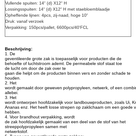
Vullende spuiten: 14“ (d) X12“ H
Lossingsspuiten: 14“ (d) X12“ H met staebloemblaadje
Opheffende lijnen: 4pcs, zij-naad, hoge 10“
Druk: vanaf verzoek
Verpakking: 150pcs/pallet, 6600pcs/40'FCL
Beschrijving:
1. De
geventileerde grote zak is toepasselijk voor producten die de
behoefte of luchtstroom ademt. De permeabele stof staat toe
de lucht om door de zak over te
gaan die helpt om de producten binnen vers en zonder schade te
houden.
2. Het
wordt gemaakt door geweven polypropyleen, netwerk, of een combi
allebei.
3. Het
wordt ontworpen hoofdzakelijk voor landbouwproducten, zoals Ui, K
Ananas enz. Het heeft losse strepen op zaklichaam om een goede ven
hebben.
4. Voor brandhout verpakking, wordt
de zak hoofdzakelijk gemaakt van een deel van de stof van het
streeppolypropyleen samen met
netwerkstof.