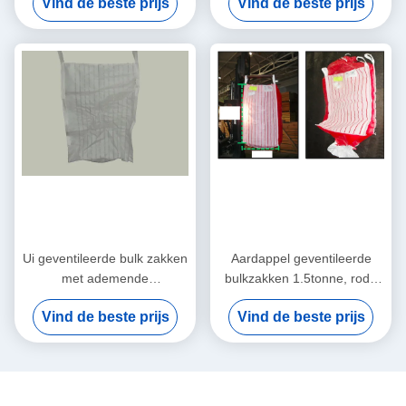
Vind de beste prijs
Vind de beste prijs
groenten
Ui geventileerde bulk zakken
Aardappel geventileerde
met ademende
bulkzakken 1.5tonne, rode
polypropyleen, Jumbo
ademende stof PP FIBC
Vind de beste prijs
Vind de beste prijs
Tassen
Tassen