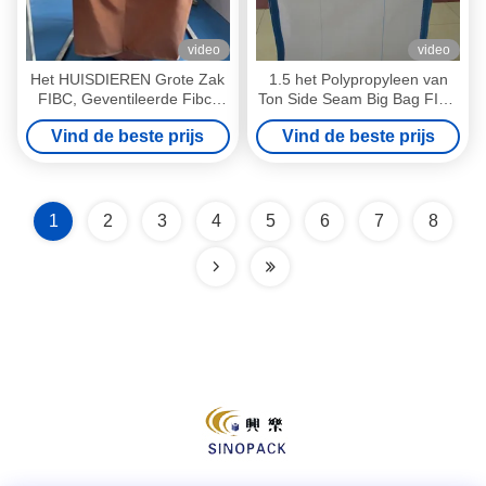
video
video
Het HUISDIEREN Grote Zak
1.5 het Polypropyleen van
FIBC, Geventileerde Fibc-
Ton Side Seam Big Bag FIBC
Zakken van de de
UV Behandeld voor Industrie
Vind de beste prijs
Vind de beste prijs
industrierang
1
2
3
4
5
6
7
8