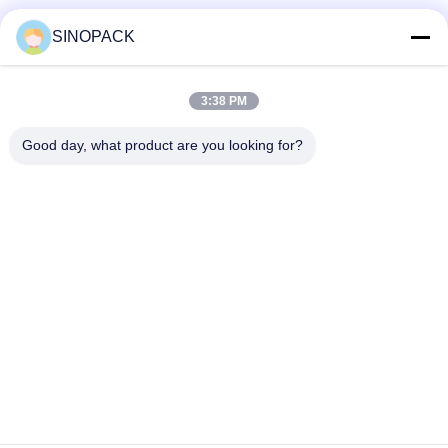
Sociale media
SINOPACK
3:38 PM
Snel contact
Good day, what product are you looking for?
Tel
86-25-84724100
E-mail
yiyu@fibc.net.cn
Adres
RM.1607 Zhenghong Mansion, No. 38 Hongwu RD, Nanjing
210001, China
Privacybeleid
|
Sitemap
China Goed Kwaliteit Big Bag FIBC Leverancier. Copyright ©