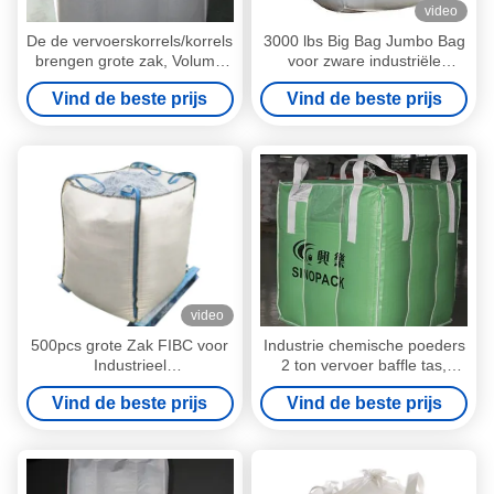
video
De de vervoerskorrels/korrels
3000 lbs Big Bag Jumbo Bag
brengen grote zak, Volume
voor zware industriële
20 in de war tot 115 kubieke
toepassingen
Vind de beste prijs
Vind de beste prijs
voet
video
500pcs grote Zak FIBC voor
Industrie chemische poeders
Industrieel
2 ton vervoer baffle tas,
Landbouwopslagvervoer
vervoeren big bag
Vind de beste prijs
Vind de beste prijs