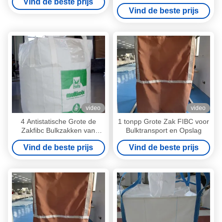
Vind de beste prijs
Industriële Grote Zakken
Vind de beste prijs
voor Rijst/Bloem/Voedsel
video
video
4 Antistatische Grote de
1 tonpp Grote Zak FIBC voor
Zakfibc Bulkzakken van
Bulktransport en Opslag
Mil/6mil voor Industrieel
Vind de beste prijs
Vind de beste prijs
Gebruik