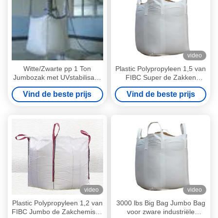
video
Witte/Zwarte pp 1 Ton
Plastic Polypropyleen 1,5 van
Jumbozak met UVstabilisatie
FIBC Super de Zakken
90x90x120cm
Jumbozak van Ton Pp
Vind de beste prijs
Vind de beste prijs
Woven Big Bags 1000KG
video
video
Plastic Polypropyleen 1,2 van
3000 lbs Big Bag Jumbo Bag
FIBC Jumbo de Zakchemisch
voor zware industriële