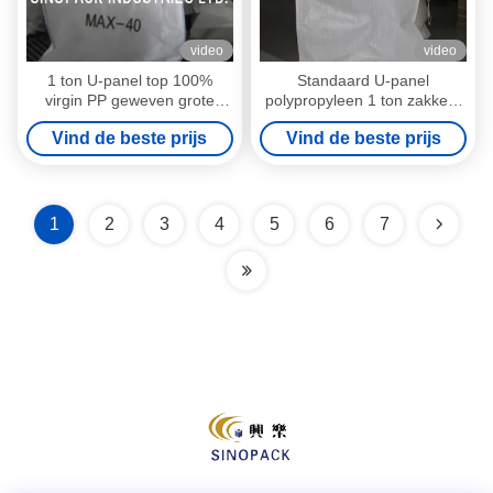
video
video
1 ton U-panel top 100%
Standaard U-panel
virgin PP geweven grote
polypropyleen 1 ton zakken,
plunjezak voor bodem /
de bouw van een ton Bulk
Vind de beste prijs
Vind de beste prijs
cement / mineralen
Tassen
1
2
3
4
5
6
7