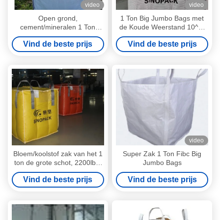
video
video
Open grond,
1 Ton Big Jumbo Bags met
cement/mineralen 1 Ton
de Koude Weerstand 10^4-
Jumbozak voor het
10^6 Ohm/sq van de
Vind de beste prijs
Vind de beste prijs
gemakkelijke vullen en het
Schuringsweerstand
lossen
video
Bloem/koolstof zak van het 1
Super Zak 1 Ton Fibc Big
ton de grote schot, 2200lbs-
Jumbo Bags
capaciteit 1 ton
Vind de beste prijs
Vind de beste prijs
Jumbozakken