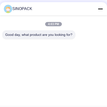
Sociale media
SINOPACK
4:03 PM
Snel contact
Good day, what product are you looking for?
Tel
86-25-84724100
E-mail
yiyu@fibc.net.cn
Adres
RM.1607 Zhenghong Mansion, No. 38 Hongwu RD, Nanjing
210001, China
Privacybeleid
|
Sitemap
China Goed Kwaliteit Big Bag FIBC Leverancier. Copyright ©